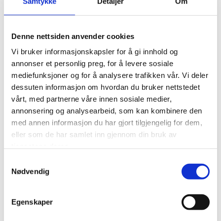
Samtykke
Detaljer
Om
Epost: steinar@nilsonsrevisjon.no
Tove Vesterås
Denne nettsiden anvender cookies
Vi bruker informasjonskapsler for å gi innhold og
Statsautorisert revisor
annonser et personlig preg, for å levere sosiale
Telefon 61 11 25 73/ 951 87 563
mediefunksjoner og for å analysere trafikken vår. Vi deler
dessuten informasjon om hvordan du bruker nettstedet
Epost: tove@nilsonsrevisjon.no
vårt, med partnerne våre innen sosiale medier,
annonsering og analysearbeid, som kan kombinere den
Sindre R. Gloppen
med annen informasjon du har gjort tilgjengelig for dem,
eller som de har samlet inn gjennom din bruk av
Revisormedarbeider
tjenestene deres.
Telefon 61 11 25 70
Samtykkevalg
Nødvendig
Epost: sindre@nilsonsrevisjon.no
Egenskaper