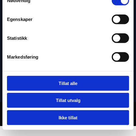
Nødvendig
Egenskaper
61 11 25 70
Statistikk
Markedsføring
post@nilsonsrevisjon.no
Personvernerklæring
Tillat alle
Tillat utvalg
Utviklet av
Hjemmesidehuset
.
Personvern
Ikke tillat