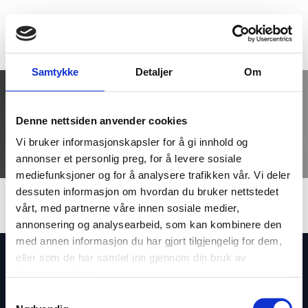
Samtykke
Detaljer
Om
Nyheter fra Revisorforeningen
Denne nettsiden anvender cookies
Vi bruker informasjonskapsler for å gi innhold og
annonser et personlig preg, for å levere sosiale
mediefunksjoner og for å analysere trafikken vår. Vi deler
dessuten informasjon om hvordan du bruker nettstedet
vårt, med partnerne våre innen sosiale medier,
annonsering og analysearbeid, som kan kombinere den
med annen informasjon du har gjort tilgjengelig for dem,
eller som de har samlet inn gjennom din bruk av
tjenestene deres.
Samtykkevalg
Storgata 69, 2870 Dokka